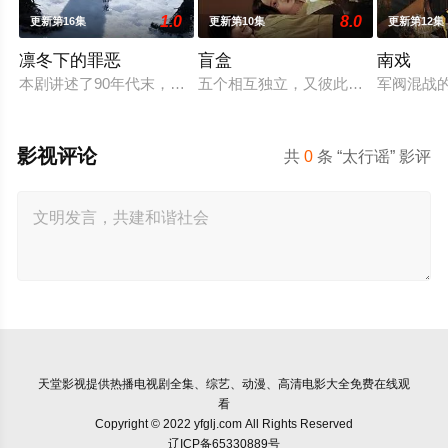
1.0
8.0
更新第16集
更新第10集
更新第12集
凛冬下的罪恶
盲盒
南戏
本剧讲述了90年代末，怒河市刑侦支队在无普及监控、无DNA
五个相互独立，又彼此呼应的故事——
军阀混战
影视评论
共
0
条 “太行谣” 影评
天堂影视
提供热播电视剧全集、综艺、动漫、高清电影大全免费在线观
看
Copyright © 2022 yfglj.com All Rights Reserved
辽ICP备65330889号