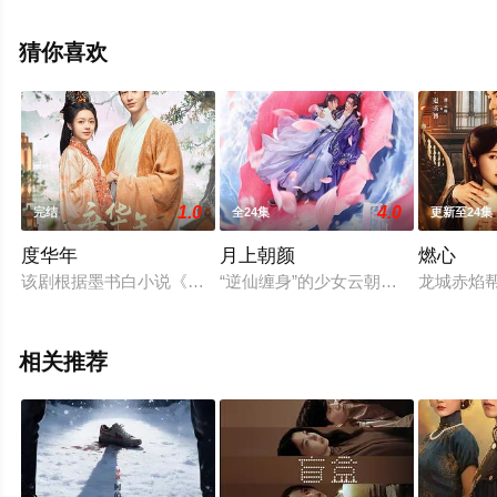
大陆电视剧，手机免费观看高清未删减完整版电视剧全集
就上天堂电影网，更多相关信息可移步至豆瓣电视剧、电
猜你喜欢
视猫或剧情网等平台了解。
1.0
4.0
完结
全24集
更新至24集
度华年
月上朝颜
燃心
该剧根据墨书白小说《长公主》改编。故事中，大夏朝的长公主李
“逆仙缠身”的少女云朝颜巧遇“收复
龙城赤焰
相关推荐