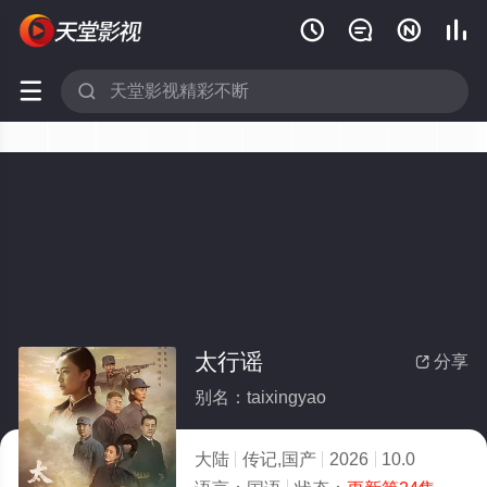






太行谣
分享

别名：taixingyao
大陆
传记,国产
2026
10.0