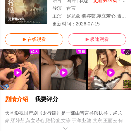
语言：
国语
状态：
更新第24集
- 免费在线观看
导演：
晋言
主演：
赵龙豪,缪婷茹,苑立若心,陆怡璇,文静,于洋,赵波,
更新第24集
更新时间：
2026-07-15
在线观看
极速观看


剧情介绍
我要评分
天堂影视国产剧《太行谣》是一部由晋言导演执导，赵龙
豪,缪婷茹,苑立若心,陆怡璇,文静,于洋,赵波,艾东,王丽云,何
达,郭秋成,曾肖龙,张永健,魏大鸣,张哲人等演员精彩演绎的
