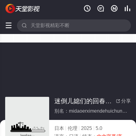






迷倒儿媳们的回春公公
分享

别名：midaoerximendehuichungonggong
日本
伦理
2025
5.0