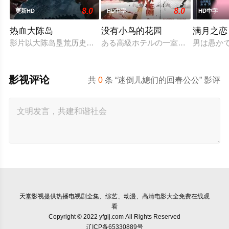
8.0
8.0
更新HD
HD中字
HD中字
热血大陈岛
没有小鸟的花园
满月之恋
影片以大陈岛垦荒历史为创作底色，在尊重历史真实性的前提下
ある高級ホテルの一室に3組のカッ
男は愚か
影视评论
共
0
条 “迷倒儿媳们的回春公公” 影评
天堂影视
提供热播电视剧全集、综艺、动漫、高清电影大全免费在线观
看
Copyright © 2022 yfglj.com All Rights Reserved
辽ICP备65330889号