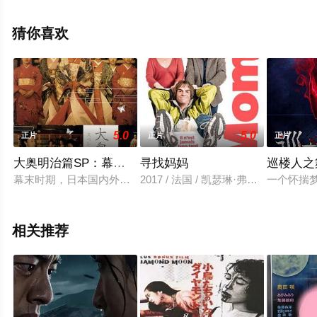
关信息可移步至豆瓣电影、电视猫或剧情网等平台了解。
猜你喜欢
5.0
5.0
正片
正片
正片
大奥明治篇SP：幕末的女人们
寻找妈妈
巡楼人之
幕末时期，日本国内外局势动荡，时代交替的风暴即将到来。为
2017 / 法国 / 凯瑟琳·弗洛,克里斯
一个怀揣
相关推荐