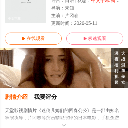
语言：
日语
状态：
中文字幕/高清
- 
导演：
未知
主演：
片冈春
中文字幕
更新时间：
2026-05-11
在线观看
极速观看


剧情介绍
我要评分
天堂影视剧情片《迷倒儿媳们的回春公公》是一部由知名
导演执导，片冈春等演员精彩演绎的日本电影，手机免费
观看高清未删减完整版电影大全就上天堂电影网，更多相
