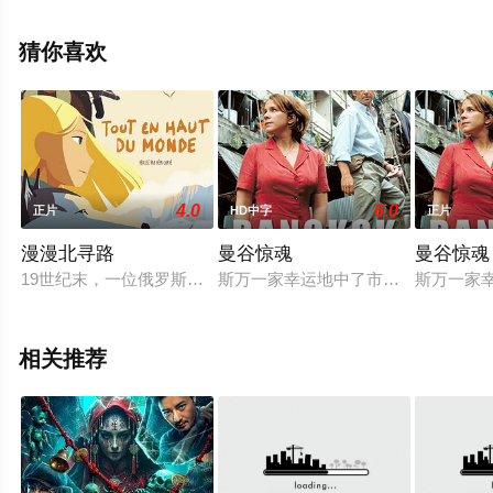
电影大全就上天堂电影网，更多相关信息可移步至豆瓣电
影、电视猫或剧情网等平台了解。
猜你喜欢
4.0
6.0
正片
HD中字
正片
漫漫北寻路
曼谷惊魂
曼谷惊魂
19世纪末，一位俄罗斯姑娘为了追寻作为极地科学和探险家的祖
斯万一家幸运地中了市场调查竞赛一
斯万一家
相关推荐