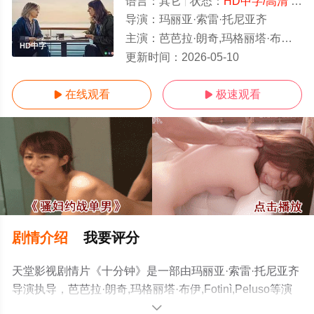
语言：
其它
状态：
HD中字/高清
- 免费在线观看
导演：
玛丽亚·索雷·托尼亚齐
主演：
芭芭拉·朗奇,玛格丽塔·布伊,Fotinì,Pelu
HD中字
更新时间：
2026-05-10
在线观看
极速观看


剧情介绍
我要评分
天堂影视剧情片《十分钟》是一部由玛丽亚·索雷·托尼亚齐
导演执导，芭芭拉·朗奇,玛格丽塔·布伊,Fotinì,Peluso等演
员精彩演绎的其它电影，手机免费观看高清未删减完整版
