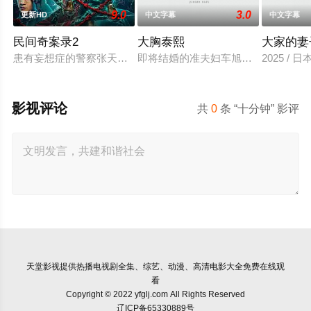
9.0
3.0
更新HD
中文字幕
中文字幕
民间奇案录2
大胸泰熙
大家的妻
患有妄想症的警察张天盛遇上一起离奇的神像杀人事件，勘案过程
即将结婚的准夫妇车旭和敏珠，车旭
2025 / 
影视评论
共
0
条 “十分钟” 影评
天堂影视
提供热播电视剧全集、综艺、动漫、高清电影大全免费在线观
看
Copyright © 2022 yfglj.com All Rights Reserved
辽ICP备65330889号