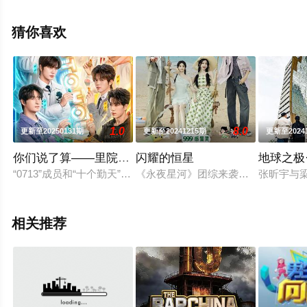
堂电影网，更多相关信息可移步至豆瓣综艺、电视猫或剧
情网等平台了解。
猜你喜欢
1.0
8.0
更新至20250131期
更新至20241215期
更新至2024
你们说了算——里院来福战
闪耀的恒星
地球之极
“0713”成员和“十个勤天”成员，每周末入住青岛里院，用“不争不
《永夜星河》团综来袭，竹林四侠团魂
张昕宇与
相关推荐