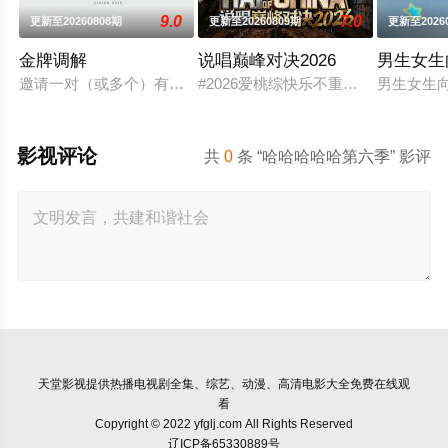
9.0
7.0
更新至20260808期
更新至20260809期
更新至2026
金牌调解
说唱巅峰对决2026
男生女生
邀请一对（或多个）有矛盾的当事人进入演播室，主持人和人民
#2026爱桃综快乐不重样# #说唱
男生女生
影视评论
共
0
条 “哈哈哈哈哈第六季” 影评
天堂影视
提供热播电视剧全集、综艺、动漫、高清电影大全免费在线观
看
Copyright © 2022 yfglj.com All Rights Reserved
辽ICP备65330889号