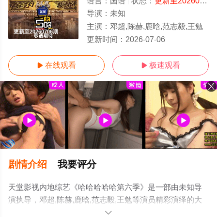
语言：
国语
状态：
更新至20260706期
导演：
未知
主演：
邓超,陈赫,鹿晗,范志毅,王勉
更新至20260706期
更新时间：
2026-07-06
在线观看
极速观看


剧情介绍
我要评分
天堂影视内地综艺《哈哈哈哈哈第六季》是一部由未知导
演执导，邓超,陈赫,鹿晗,范志毅,王勉等演员精彩演绎的大
陆综艺，手机免费观看高清未删减完整版综艺节目就上天
