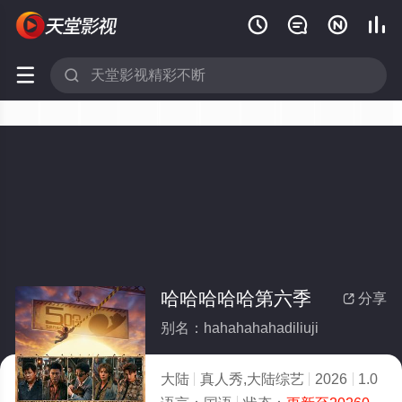






哈哈哈哈哈第六季
分享

别名：hahahahahadiliuji
大陆
真人秀,大陆综艺
2026
1.0