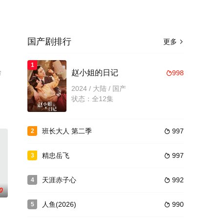
国产剧排行
更多

1
台
赵小姐的日记
998

2024 / 大陆 / 国产
状态：全12集
班长大人 第二季
997
2

精忠岳飞
997
3

天涯赤子心
992
4

0
人鱼(2026)
990
5
