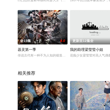
凹凸山区蓝桥埠镇村民姜大牙（张丰毅 饰）在迎亲路上，遭遇日
1937年抗日战争爆发前夕
全15集
8.0
更新至12集全
器灵第一季
我的助理梁莹莹小姐
传说古代有一种不为人知的锻造技术，可以将具备特殊血脉的少
花痴少女梁莹莹对高人气偶
相关推荐