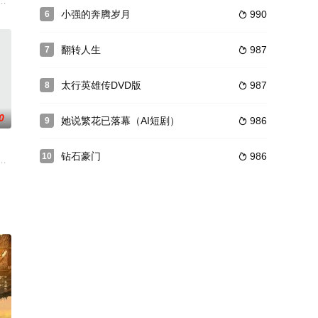
家人，刘淑霞王宪平性格迥异但彼
着记忆的漫画书稿，一场神秘的拯救大计划。因二十年前的一场失踪案
小强的奔腾岁月
990
6

翻转人生
987
7

太行英雄传DVD版
987
8

0
她说繁花已落幕（AI短剧）
986
9

钻石豪门
986
10

明薇的浪漫爱情，一眼入戏怦然心
难，留下女儿秦芝艾继续行医救人，意外救治了不死傀孟宗竹。孟宗竹