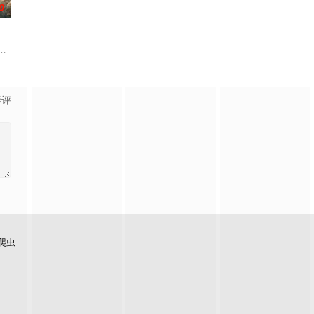
0
从恨意中涅槃重生，借私生女桑落
子，偶遇“白天人住屋，晚上鬼占房”的阴阳宅，江淮被掳走配“阴
影评
爬虫