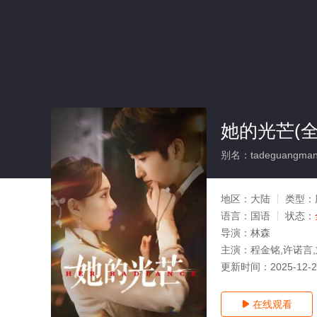
她的光芒(全
别名：tadeguangma
地区：
大陆
类型：
语言：
国语
状态：
导演：
林森
主演：
程金铭,许诺言
更新时间：
2025-12-
在线观看
