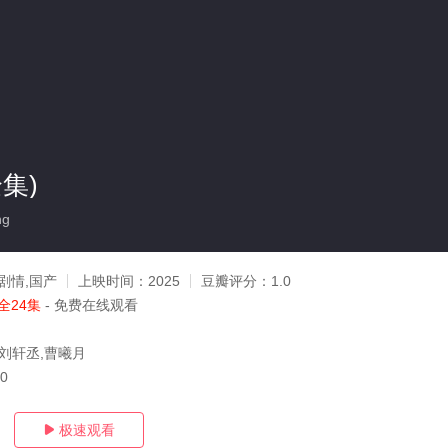
集)
ng
剧情,国产
上映时间：
2025
豆瓣评分：
1.0
全24集
- 免费在线观看
,刘轩丞,曹曦月
20
极速观看
