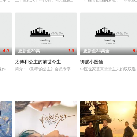
军轰炸，全村只有他、新娘子韩春云
，红军高级将领彭雪枫受毛泽东指派，前往山西太原与阎锡山秘密会谈，
二十世纪八十年代初，闳光机械厂家属院住着家庭模式各不相同的几
一个经常出现的梦境，一本承载
4.0
更新至20集
1.0
更新至34集全
9.
太傅和公主的前世今生
御赐小医仙
女灵魂剥离出体内，锻造于兵器之中，
像作家林浩轩仰慕已久，一次偶然的面试机会，梁莹莹成为心目中男神林浩
简介：《影帝的公主》会员专享衍生，徐正溪和周洁琼演绎穆廷州和
中医世家艾真堂堂主夫妇双双遇