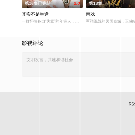
第16集已完结
2.0
第13集
其实不是重逢
南戏
一群怀揣各自“失意”的年轻人，在沿海小城南安相遇相知，他们
军阀混战的民国奉城，玉佛
影视评论
RS