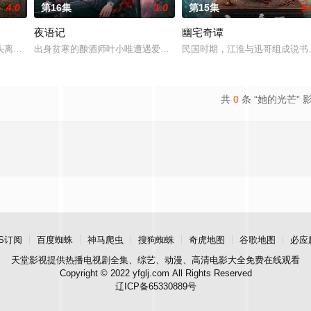
4.0
第16集
1.0
第15集
5.
夜语记
幽宅奇谭
决心各展所长创办旅行社。他们以当
头离奇失窃，戏班主横尸戏台，将冷血少帅许又安与昆曲名伶荣筱楠推向不
出身贫寒的酿酒师叶小唯遭遇爱人程桉、恩师林晚媚的双重背叛。她
民国时期，江淮与迅哥组成说书班
共
0
条 “她的光芒” 
S订阅
百度蜘蛛
神马爬虫
搜狗蜘蛛
奇虎地图
谷歌地图
必应
天堂影视
提供热播电视剧全集、综艺、动漫、高清电影大全免费在线观看
Copyright © 2022 yfglj.com All Rights Reserved
辽ICP备65330889号