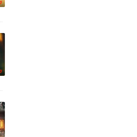
0
年时因一场意外落下身体残缺的
大生企业，实业报国的故事。甲午战争后，国家蒙羞，张謇虽高中状元
0
年神探慕天行携竹马神探社
庭欠债，被迫替贝家大小姐掩盖未婚先孕丑闻，入赘豪门贝家。他在家