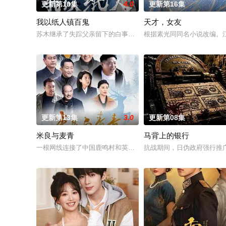
更新第10集
4.0
更新第16集
我以纸人镇百鬼
天才，女友
苏木继承了失踪父亲留下的白事馆，本想低调扎纸维生，却因一
根据素光同同名小说改编。
更新第13集
3.0
更新第08集
米良与麦青
马背上的银行
一根网线连接了中国鹿鸣村和英国牛津，麦香通过视频向米良宣
抗战期间，日伪政府强行推