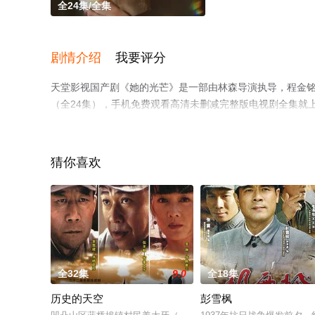
全24集/全集
剧情介绍
我要评分
天堂影视国产剧《她的光芒》是一部由林森导演执导，程金铭
（全24集），手机免费观看高清未删减完整版电视剧全集就
了解。
猜你喜欢
全32集
9.0
全18集
历史的天空
彭雪枫