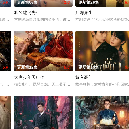
5.0
更新第06集
1.0
更新第26集
8.
我的鸵鸟先生
江海潮生
具流血的新娘纸人卷入了一场跨越十年
江逾白长大以后，林知夏忽然对他说：“江逾白，我喜欢你，哲学和生物学
本剧改编自含胭的同名小说，讲述了邻家女孩庞倩（苏晓彤 饰）与童
本剧讲述了状元实业家张謇创办
5.0
更新第12集
6.0
更新第10集
9.
大唐少年天行传
嫁入高门
告：婚不结了。鹿鸣村开了锅，村民大
广、使用由“中国准备银行”发行的伪钞货币。根据党中央指示，高景波、
猫女夜行、琵琶自燃、天王显圣、少年失踪......长安怪事扎堆？少
故事梗概：农村青年路小凡因家