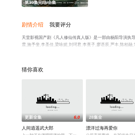
第30集完结/全集
剧情介绍
我要评分
天堂影视国产剧《凡人修仙传真人版》是一部由杨阳导演执导，杨洋
震,施予斐,李圣佳,梁咏妮,刘珂君,李熹子,廖语辰,严丰,陈柏融,
郭馨钰,张怀公,柳岩,李乃文,金士杰,贾冰,颖儿,吴樾,曹骏
机免费观看高清未删减完整版电视剧全集就上天堂电影网，
猜你喜欢
更新全集
6.0
28集全
人间逍遥武大郎
漂洋过海再爱你