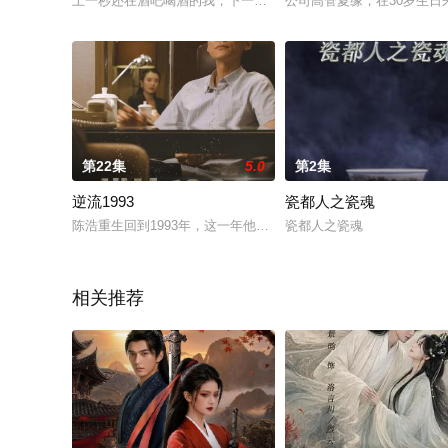
上一秒还在酒吧喝酒的我，下一秒竟然穿越成了武大郎？潘金莲
公司高管夏缘，在30岁生
第22集
5.0
第2集
逆流1993
瓷都人之瓷魂
陈浩重生回到1993年，这一年他十八岁，即将参加高考，一场灾
瓷都人之瓷魂
相关推荐