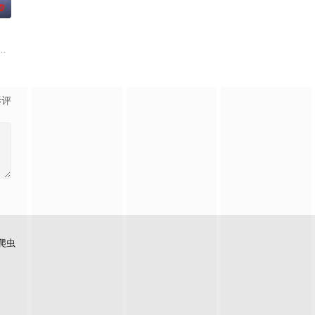
0
修复肉身。未央动心，却不知自身
《平阳公主》。
影评
爬虫