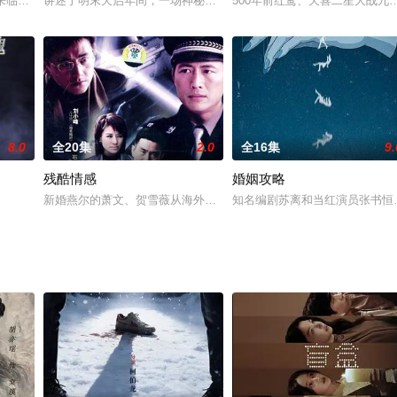
对我如此之好，我又怎忍心让她吃苦呢
日来临之际准备与男友宋航宇订婚，看似事业爱情双丰收。可订婚宴上，未
讲述了明末天启年间，一场神秘疫病爆发，锦衣卫褚思镜在孤岛存亡
500年前红鸾、天喜二星大战
8.0
全20集
2.0
全16集
9.
残酷情感
婚姻攻略
难也将降临到他和父母身上。在这
新婚燕尔的萧文、贺雪薇从海外归来的第一天，就遭遇了令人难以想象
知名编剧苏离和当红演员张书恒