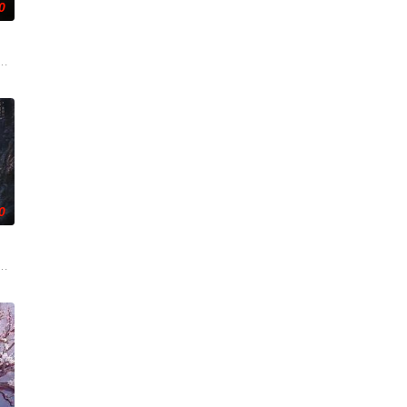
0
术的支持下，通过摸排、勘查
事——用一场精心策划的“夏令营”完成复仇的受害者；临终前与遗憾
0
的阴阳宅，江淮被掳走配“阴
霆 饰）与吴老狗（曾舜晞 饰）强强联手，携手霍仙姑（陈瑶 饰