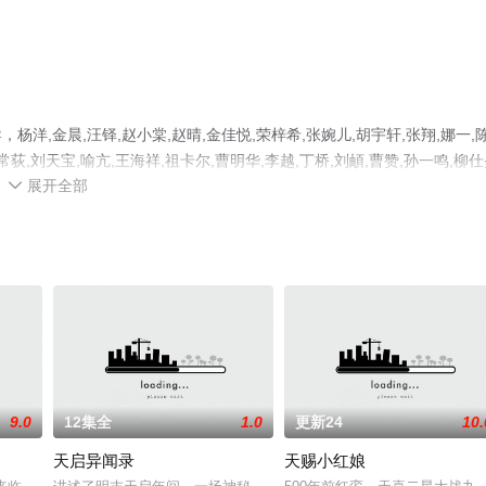
,金晨,汪铎,赵小棠,赵晴,金佳悦,荣梓希,张婉儿,胡宇轩,张翔,娜一,
常荻,刘天宝,喻亢,王海祥,祖卡尔,曹明华,李越,丁桥,刘頔,曹赞,孙一鸣,柳仕
展开全部
,管云鹏,颜等演员精彩演绎的大陆电视剧，大结局剧情已揭晓（第30集完结）

更多相关信息可移步至豆瓣电视剧、电视猫或剧情网等平台了解。
9.0
12集全
1.0
更新24
10.
天启异闻录
天赐小红娘