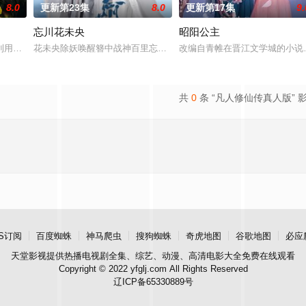
8.0
更新第23集
8.0
更新第17集
9.
忘川花未央
昭阳公主
进士科三元及第入翰林院的奇女子。十
利用顾炎女儿奴的属性，请求老炮儿顾炎带自己用程序员身份卧底电诈集团
花未央除妖唤醒簪中战神百里忘川元神，二人共感相连，一同寻仙草
改编自青帷在晋江文学城的小说
共
0
条 “凡人修仙传真人版” 
S订阅
百度蜘蛛
神马爬虫
搜狗蜘蛛
奇虎地图
谷歌地图
必应
天堂影视
提供热播电视剧全集、综艺、动漫、高清电影大全免费在线观看
Copyright © 2022 yfglj.com All Rights Reserved
辽ICP备65330889号