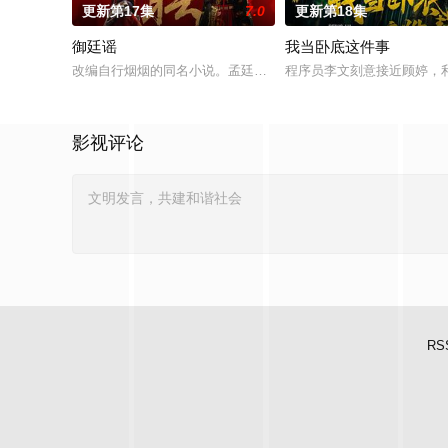
更新第17集
7.0
更新第18集
御廷谣
我当卧底这件事
改编自行烟烟的同名小说。孟廷辉，大平王朝有史以来个以女子
程序员李文刻意接近顾婷，
影视评论
RS