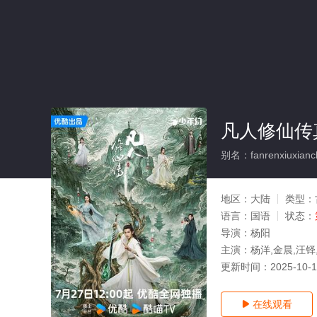
凡人修仙传
别名：fanrenxiuxianc
地区：
大陆
类型：
语言：
国语
状态：
导演：
杨阳
主演：
杨洋,金晨,汪铎
更新时间：
2025-10-
在线观看
