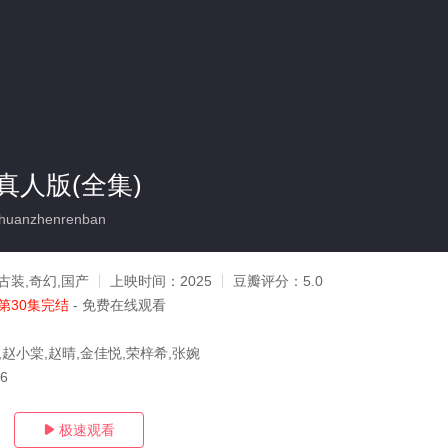
真人版(全集)
huanzhenrenban
古装,奇幻,国产
上映时间：
2025
豆瓣评分：
5.0
第30集完结
- 免费在线观看
,赵小棠,赵晴,金佳悦,荣梓希,张婉
16
极速观看
