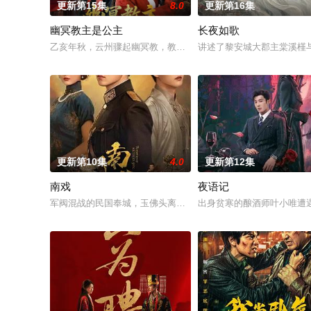
更新第15集
8.0
更新第16集
幽冥教主是公主
长夜如歌
乙亥年秋，云州骤起幽冥教，教主独孤晴专杀薄情负心德行有亏
讲述了黎安城大郡主棠溪槿
更新第10集
4.0
更新第12集
南戏
夜语记
军阀混战的民国奉城，玉佛头离奇失窃，戏班主横尸戏台，将冷
出身贫寒的酿酒师叶小唯遭