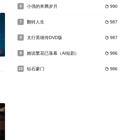
危机中历险破局的故事。
九尾狐。天喜星为了红鸾星决定散尽千年魂力将九尾狐封印。失去了记
小强的奔腾岁月
990
6

翻转人生
987
7

太行英雄传DVD版
987
8

0
她说繁花已落幕（AI短剧）
986
9

钻石豪门
986
10

的惨剧--著名的戒毒专家、萧
之间的甜蜜婚姻令人称羡，但是这看似坚固的幸福却在苏离收到一条匿