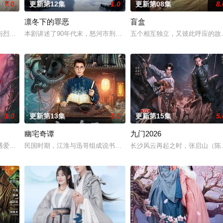
7.0
更新第12集
1.0
更新第08集
8.
凛冬下的罪恶
盲盒
之辈。太子夏无双和好兄弟张小峰奉皇
与烈云峥之间曲折动人的情感，以及他们在复杂局势中坚守初心、勇敢面对
本剧讲述了90年代末，怒河市刑侦支队在无普及监控、无DNA鉴定技
五个相互独立，又彼此呼应的故
1.0
更新第13集
5.0
更新第15集
5.
幽宅奇谭
九门2026
血少帅许又安与昆曲名伶荣筱楠推向不
遇爱人程桉、恩师林晚媚的双重背叛。她从恨意中涅槃重生，借私生女桑落
民国时期，江淮与迅哥组成说书班子，偶遇“白天人住屋，晚上鬼占房”
长沙风云再起之时，张启山（陈伟