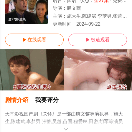
语言：
国语
状态：
全27集
- 免费在线观看
导演：
腾文骥
主演：
施大生,陈建斌,李梦男,张蕾,吴越,苗圃,程爱琳,田
全27集/全集
更新时间：
2024-09-22
在线观看
极速观看


剧情介绍
我要评分
天堂影视国产剧《关怀》是一部由腾文骥导演执导，施大
生,陈建斌,李梦男,张蕾,吴越,苗圃,程爱琳,田密,胡军等演员
精彩演绎的大陆电视剧，大结局剧情已揭晓（全27集），
