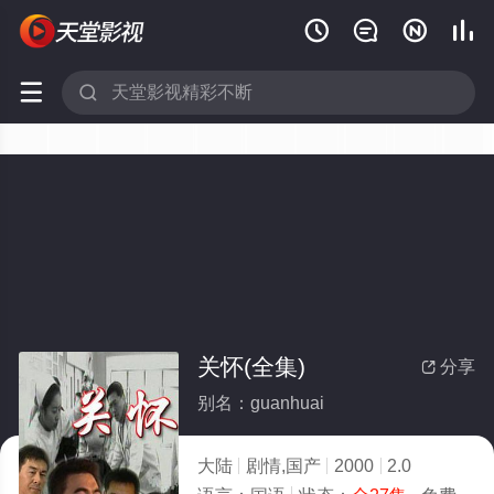






关怀(全集)
分享

别名：guanhuai
大陆
剧情,国产
2000
2.0