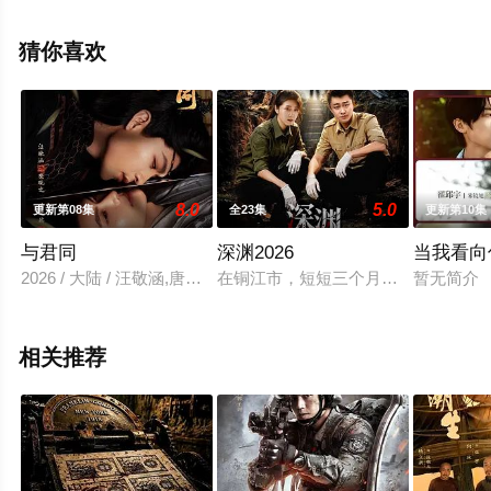
手机免费观看高清未删减完整版电视剧全集就上天堂电影
网，更多相关信息可移步至豆瓣电视剧、电视猫或剧情网
猜你喜欢
等平台了解。
8.0
5.0
更新第08集
全23集
更新第10集
与君同
深渊2026
当我看向
2026 / 大陆 / 汪敬涵,唐比德,段同舟,李宥呈
在铜江市，短短三个月内连续爆发了
暂无简介
相关推荐