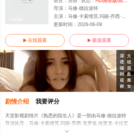
语言：
法语
状态：
HD国语版/高清
-
导演：
马修·德拉波特
主演：
马修·卡索维茨,玛丽-乔西·克罗兹,埃里克·卡拉瓦卡
HD国语版
更新时间：
2026-06-09
在线观看
极速观看


剧情介绍
我要评分
天堂影视剧情片《熟悉的陌生人》是一部由马修·德拉波特
导演执导，马修·卡索维茨,玛丽-乔西·克罗兹,埃里克·卡拉瓦
卡,希欧布罕·芬内朗等演员精彩演绎的法国电影，手机免费
