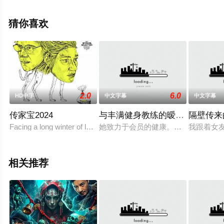
观看高清未删减完整版电影大全就上天堂电影网，更多相
关信息可移步至豆瓣电影、电视猫或剧情网等平台了解。
猜你喜欢
2.0
6.0
HD中字
中文字幕
中文字幕
传家宝2024
与丰满健身教练的暧昧接触
隔壁传来
Facing a long winter of lockdown and combatin
她致力于会员的健康。她提供精油按
我跟着女
相关推荐