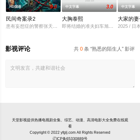
9.0
3.0
HD国语
中文字幕
中文字幕
民间奇案录2
大胸泰熙
大家的妻
患有妄想症的警察张天盛遇上一起离奇的神像杀人事件，勘案过程
即将结婚的准夫妇车旭和敏珠，车旭
2025 / 
影视评论
共
0
条 “熟悉的陌生人” 影评
天堂影视
提供热播电视剧全集、综艺、动漫、高清电影大全免费在线观
看
Copyright © 2022 yfglj.com All Rights Reserved
辽ICP备65330889号