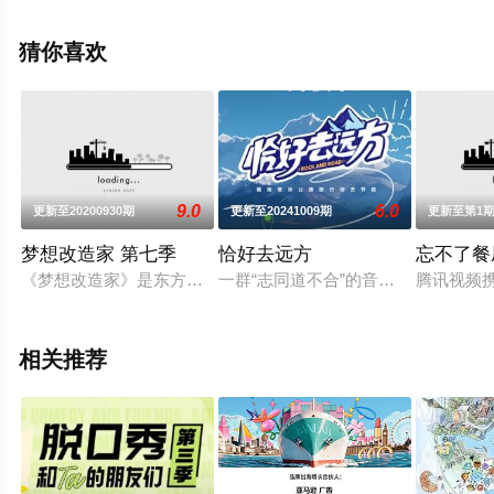
多相关信息可移步至豆瓣综艺、电视猫或剧情网等平台了
解。
猜你喜欢
9.0
6.0
更新至20200930期
更新至20241009期
更新至第1
梦想改造家 第七季
恰好去远方
忘不了餐
《梦想改造家》是东方卫视打造的一档大型装修真人秀节目。节
一群“志同道不合”的音乐人来到西藏，
腾讯视频
相关推荐