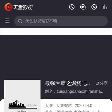






最强大脑之燃烧吧大脑第三季
分享

别名：zuiqiangdanaozhiranshaobadanaodisanji
大陆
大陆综艺
2020
4.0