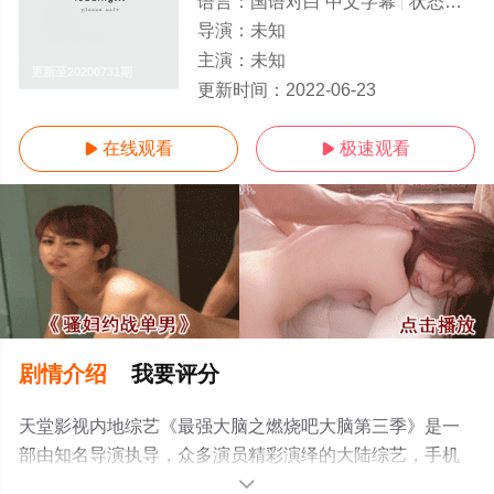
语言：
国语对白 中文字幕
状态：
更新
导演：
未知
主演：
未知
更新至20200731期
更新时间：
2022-06-23
在线观看
极速观看


剧情介绍
我要评分
天堂影视内地综艺《最强大脑之燃烧吧大脑第三季》是一
部由知名导演执导，众多演员精彩演绎的大陆综艺，手机
免费观看高清未删减完整版综艺节目就上天堂电影网，更
