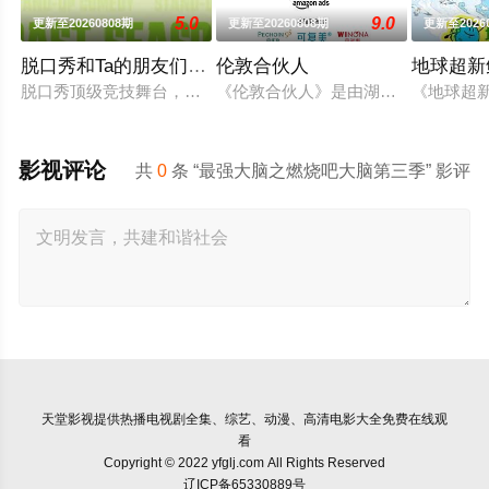
5.0
9.0
更新至20260808期
更新至20260808期
更新至2026
脱口秀和Ta的朋友们第三季
伦敦合伙人
地球超新
脱口秀顶级竞技舞台，年度热梗发源地，2026夏天准时快乐
《伦敦合伙人》是由湖南卫视、芒果
《地球超
影视评论
共
0
条 “最强大脑之燃烧吧大脑第三季” 影评
天堂影视
提供热播电视剧全集、综艺、动漫、高清电影大全免费在线观
看
Copyright © 2022 yfglj.com All Rights Reserved
辽ICP备65330889号