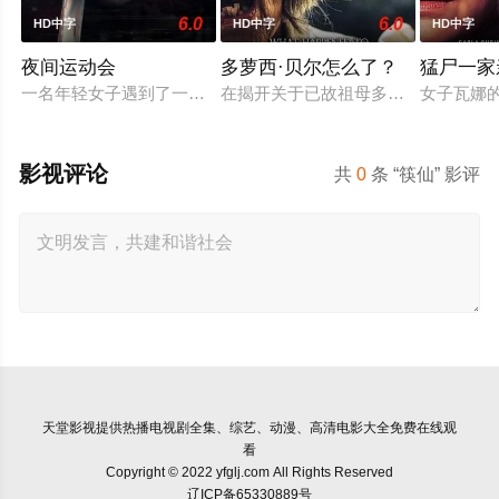
6.0
6.0
HD中字
HD中字
HD中字
夜间运动会
多萝西·贝尔怎么了？
猛尸一家
一名年轻女子遇到了一位在网上认识的富有男友。她很快发现自
在揭开关于已故祖母多萝西·贝尔的童
女子瓦娜
影视评论
共
0
条 “筷仙” 影评
天堂影视
提供热播电视剧全集、综艺、动漫、高清电影大全免费在线观
看
Copyright © 2022 yfglj.com All Rights Reserved
辽ICP备65330889号