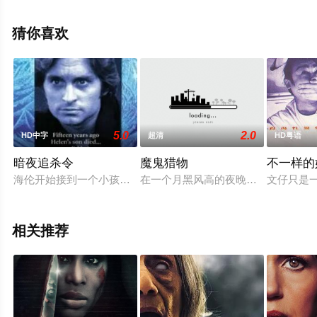
就上天堂电影网，更多相关信息可移步至豆瓣电影、电视
猫或剧情网等平台了解。
猜你喜欢
5.0
2.0
HD中字
超清
HD粤语
暗夜追杀令
魔鬼猎物
不一样的
海伦开始接到一个小孩打来的电话，小孩自称是她的外甥迈克尔。
在一个月黑风高的夜晚，夜半三更时
文仔只是
相关推荐